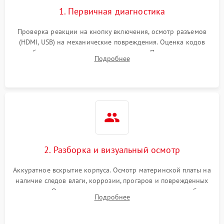
1. Первичная диагностика
Проверка реакции на кнопку включения, осмотр разъемов
(HDMI, USB) на механические повреждения. Оценка кодов
ошибок на экране или по индикаторам. Проверка чтения
Подробнее
дисков, работы геймпадов и наличия гарантийных пломб.
2. Разборка и визуальный осмотр
Аккуратное вскрытие корпуса. Осмотр материнской платы на
наличие следов влаги, коррозии, прогаров и поврежденных
элементов. Оценка состояния системы охлаждения, турбины
Подробнее
кулера и степени загрязнения радиатора пылью.