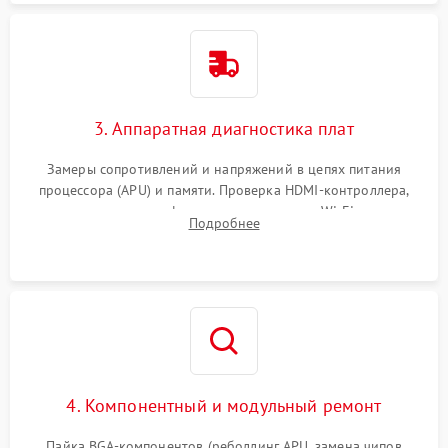
3. Аппаратная диагностика плат
Замеры сопротивлений и напряжений в цепях питания
процессора (APU) и памяти. Проверка HDMI-контроллера,
микросхем флеш-памяти и модуля Wi-Fi
Подробнее
4. Компонентный и модульный ремонт
Пайка BGA-компонентов (реболлинг APU, замена чипов