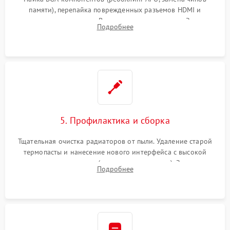
памяти), перепайка поврежденных разъемов HDMI и
контроллеров питания. Восстановление дорожек. Замена
Подробнее
неисправного жесткого диска, SSD или лазерной головки
привода.
5. Профилактика и сборка
Тщательная очистка радиаторов от пыли. Удаление старой
термопасты и нанесение нового интерфейса с высокой
теплопроводностью (или жидкого металла). Замена
Подробнее
термопрокладок. Аккуратная сборка консоли и подключение
шлейфов.