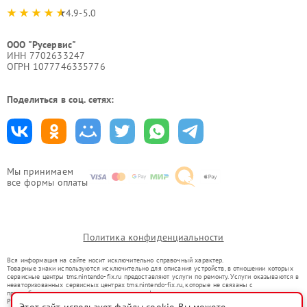
4.9-5.0
ООО "Русервис"
ИНН 7702633247
ОГРН 1077746335776
Поделиться в соц. сетях:
Мы принимаем
все формы оплаты
Политика конфиденциальности
Вся информация на сайте носит исключительно справочный характер.
Товарные знаки используются исключительно для описания устройств, в отношении которых
сервисные центры tms.nintendo-fix.ru предоставляют услуги по ремонту. Услуги оказываются в
неавторизованных сервисных центрах tms.nintendo-fix.ru, которые не связаны с
правообладателями товарных знаков или их официальными представителями.
Ремонт осуществляется для устройств, уже введенных в гражданский оборот в соответствии