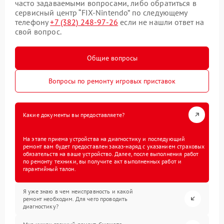
часто задаваемыми вопросами, либо обратиться в
сервисный центр “FIX-Nintendo” по следующему
телефону
+7 (382) 248-97-26
если не нашли ответ на
свой вопрос.
Общие вопросы
Вопросы по ремонту игровых приставок
Какие документы вы предоставляете?
На этапе приема устройства на диагностику и последующий
ремонт вам будет предоставлен заказ-наряд с указанием страховых
обязательств на ваше устройство. Далее, после выполнения работ
по ремонту техники, вы получите акт выполненных работ и
гарантийный талон.
Я уже знаю в чем неисправность и какой
ремонт необходим. Для чего проводить
диагностику?