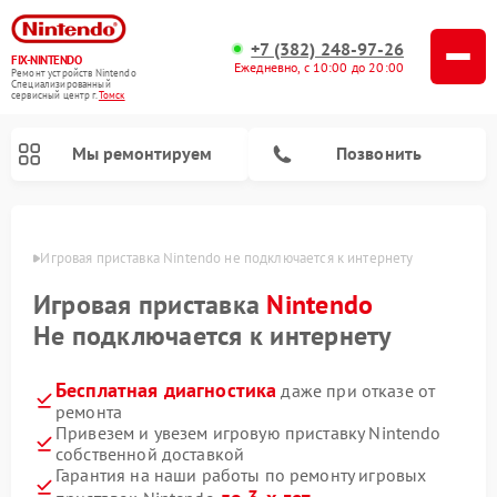
+7 (382) 248-97-26
FIX-NINTENDO
Ежедневно, с 10:00 до 20:00
Ремонт устройств Nintendo
Специализированный
cервисный центр г.
Томск
Мы ремонтируем
Позвонить
омске
Игровая приставка Nintendo не подключается к интернету
Ремонт игровых приставок Nintendo
Игровая приставка
Nintendo
Не подключается к интернету
Бесплатная диагностика
даже при отказе от
ремонта
Привезем и увезем игровую приставку Nintendo
собственной доставкой
Гарантия на наши работы по ремонту игровых