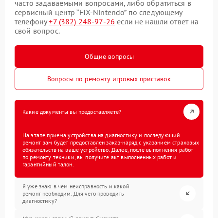
часто задаваемыми вопросами, либо обратиться в
сервисный центр “FIX-Nintendo” по следующему
телефону
+7 (382) 248-97-26
если не нашли ответ на
свой вопрос.
Общие вопросы
Вопросы по ремонту игровых приставок
Какие документы вы предоставляете?
На этапе приема устройства на диагностику и последующий
ремонт вам будет предоставлен заказ-наряд с указанием страховых
обязательств на ваше устройство. Далее, после выполнения работ
по ремонту техники, вы получите акт выполненных работ и
гарантийный талон.
Я уже знаю в чем неисправность и какой
ремонт необходим. Для чего проводить
диагностику?