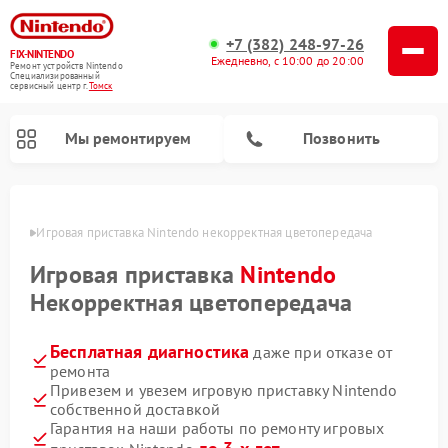
+7 (382) 248-97-26
FIX-NINTENDO
Ежедневно, с 10:00 до 20:00
Ремонт устройств Nintendo
Специализированный
cервисный центр г.
Томск
Мы ремонтируем
Позвонить
омске
Игровая приставка Nintendo некорректная цветопередача
Ремонт игровых приставок Nintendo
Игровая приставка
Nintendo
Некорректная цветопередача
Бесплатная диагностика
даже при отказе от
ремонта
Привезем и увезем игровую приставку Nintendo
собственной доставкой
Гарантия на наши работы по ремонту игровых