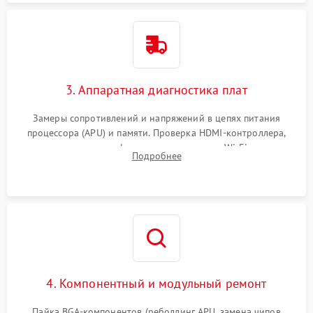
3. Аппаратная диагностика плат
Замеры сопротивлений и напряжений в цепях питания
процессора (APU) и памяти. Проверка HDMI-контроллера,
микросхем флеш-памяти и модуля Wi-Fi
Подробнее
4. Компонентный и модульный ремонт
Пайка BGA-компонентов (реболлинг APU, замена чипов