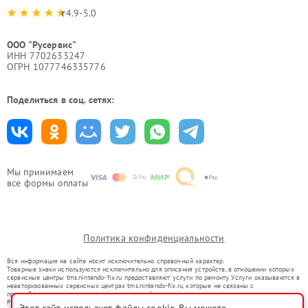
4.9-5.0
ООО "Русервис"
ИНН 7702633247
ОГРН 1077746335776
Поделиться в соц. сетях:
Мы принимаем
все формы оплаты
Политика конфиденциальности
Вся информация на сайте носит исключительно справочный характер.
Товарные знаки используются исключительно для описания устройств, в отношении которых
сервисные центры tms.nintendo-fix.ru предоставляют услуги по ремонту. Услуги оказываются в
неавторизованных сервисных центрах tms.nintendo-fix.ru, которые не связаны с
правообладателями товарных знаков или их официальными представителями.
Ремонт осуществляется для устройств, уже введенных в гражданский оборот в соответствии