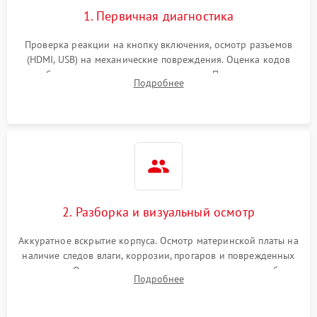
1. Первичная диагностика
Проверка реакции на кнопку включения, осмотр разъемов
(HDMI, USB) на механические повреждения. Оценка кодов
ошибок на экране или по индикаторам. Проверка чтения
Подробнее
дисков, работы геймпадов и наличия гарантийных пломб.
2. Разборка и визуальный осмотр
Аккуратное вскрытие корпуса. Осмотр материнской платы на
наличие следов влаги, коррозии, прогаров и поврежденных
элементов. Оценка состояния системы охлаждения, турбины
Подробнее
кулера и степени загрязнения радиатора пылью.