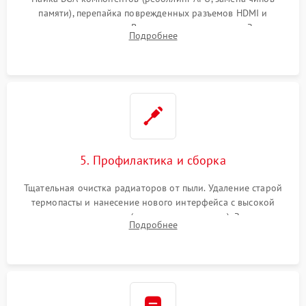
памяти), перепайка поврежденных разъемов HDMI и
контроллеров питания. Восстановление дорожек. Замена
Подробнее
неисправного жесткого диска, SSD или лазерной головки
привода.
5. Профилактика и сборка
Тщательная очистка радиаторов от пыли. Удаление старой
термопасты и нанесение нового интерфейса с высокой
теплопроводностью (или жидкого металла). Замена
Подробнее
термопрокладок. Аккуратная сборка консоли и подключение
шлейфов.