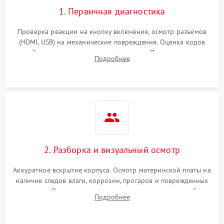
1. Первичная диагностика
Проверка реакции на кнопку включения, осмотр разъемов
(HDMI, USB) на механические повреждения. Оценка кодов
ошибок на экране или по индикаторам. Проверка чтения
Подробнее
дисков, работы геймпадов и наличия гарантийных пломб.
2. Разборка и визуальный осмотр
Аккуратное вскрытие корпуса. Осмотр материнской платы на
наличие следов влаги, коррозии, прогаров и поврежденных
элементов. Оценка состояния системы охлаждения, турбины
Подробнее
кулера и степени загрязнения радиатора пылью.