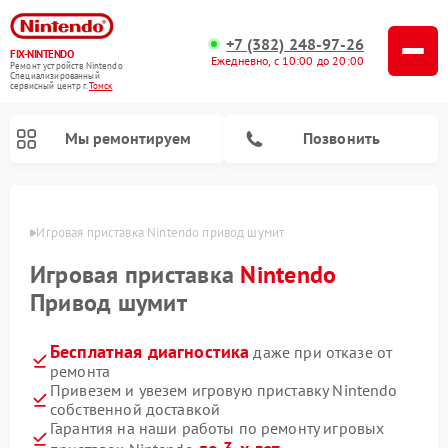
+7 (382) 248-97-26
FIX-NINTENDO
Ежедневно, с 10:00 до 20:00
Ремонт устройств Nintendo
Специализированный
cервисный центр г.
Томск
Мы ремонтируем
Позвонить
омске
Игровая приставка Nintendo привод шумит
Ремонт игровых приставок Nintendo
Игровая приставка
Nintendo
Привод шумит
Бесплатная диагностика
даже при отказе от
ремонта
Привезем и увезем игровую приставку Nintendo
собственной доставкой
Гарантия на наши работы по ремонту игровых