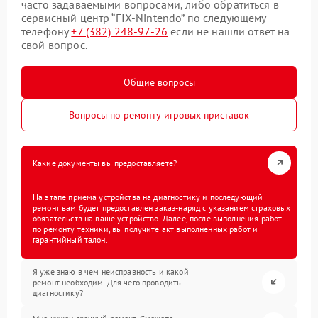
часто задаваемыми вопросами, либо обратиться в
сервисный центр “FIX-Nintendo” по следующему
телефону
+7 (382) 248-97-26
если не нашли ответ на
свой вопрос.
Общие вопросы
Вопросы по ремонту игровых приставок
Какие документы вы предоставляете?
На этапе приема устройства на диагностику и последующий
ремонт вам будет предоставлен заказ-наряд с указанием страховых
обязательств на ваше устройство. Далее, после выполнения работ
по ремонту техники, вы получите акт выполненных работ и
гарантийный талон.
Я уже знаю в чем неисправность и какой
ремонт необходим. Для чего проводить
диагностику?