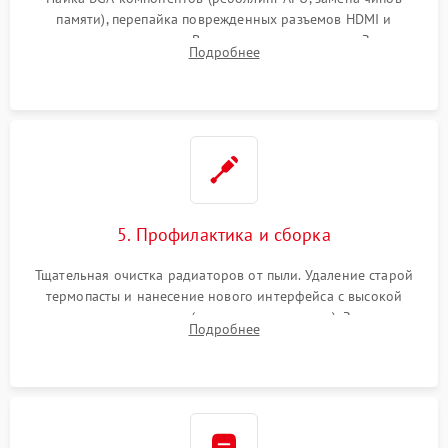
памяти), перепайка поврежденных разъемов HDMI и
контроллеров питания. Восстановление дорожек. Замена
Подробнее
неисправного жесткого диска, SSD или лазерной головки
привода.
5. Профилактика и сборка
Тщательная очистка радиаторов от пыли. Удаление старой
термопасты и нанесение нового интерфейса с высокой
теплопроводностью (или жидкого металла). Замена
Подробнее
термопрокладок. Аккуратная сборка консоли и подключение
шлейфов.