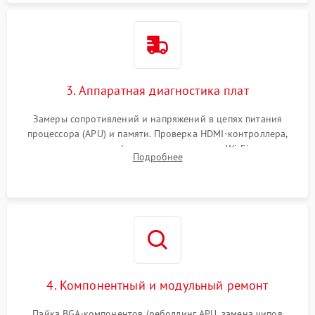
3. Аппаратная диагностика плат
Замеры сопротивлений и напряжений в цепях питания
процессора (APU) и памяти. Проверка HDMI-контроллера,
микросхем флеш-памяти и модуля Wi-Fi
Подробнее
4. Компонентный и модульный ремонт
Пайка BGA-компонентов (реболлинг APU, замена чипов