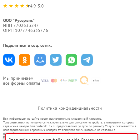
4.9-5.0
ООО "Русервис"
ИНН 7702633247
ОГРН 1077746335776
Поделиться в соц. сетях:
Мы принимаем
все формы оплаты
Политика конфиденциальности
Вся информация на сайте носит исключительно справочный характер.
Товарные знаки используются исключительно для описания устройств, в отношении которых
сервисные центры tms.nintendo-fix.ru предоставляют услуги по ремонту. Услуги оказываются в
неавторизованных сервисных центрах tms.nintendo-fix.ru, которые не связаны с
правообладателями товарных знаков или их официальными представителями.
Ремонт осуществляется для устройств, уже введенных в гражданский оборот в соответствии