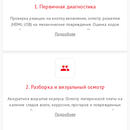
1. Первичная диагностика
Проверка реакции на кнопку включения, осмотр разъемов
(HDMI, USB) на механические повреждения. Оценка кодов
ошибок на экране или по индикаторам. Проверка чтения
Подробнее
дисков, работы геймпадов и наличия гарантийных пломб.
2. Разборка и визуальный осмотр
Аккуратное вскрытие корпуса. Осмотр материнской платы на
наличие следов влаги, коррозии, прогаров и поврежденных
элементов. Оценка состояния системы охлаждения, турбины
Подробнее
кулера и степени загрязнения радиатора пылью.