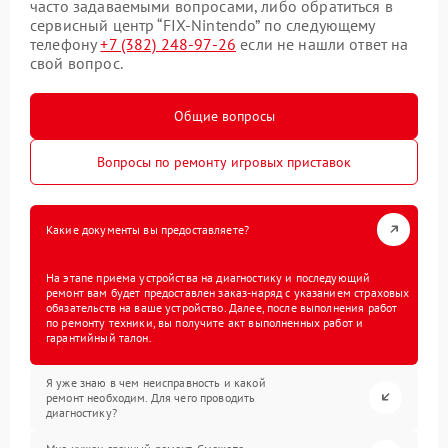
часто задаваемыми вопросами, либо обратиться в
сервисный центр “FIX-Nintendo” по следующему
телефону
+7 (382) 248-97-26
если не нашли ответ на
свой вопрос.
Общие вопросы
Вопросы по ремонту игровых приставок
Какие документы вы предоставляете?
На этапе приема устройства на диагностику и последующий
ремонт вам будет предоставлен заказ-наряд с указанием страховых
обязательств на ваше устройство. Далее, после выполнения работ
по ремонту техники, вы получите акт выполненных работ и
гарантийный талон.
Я уже знаю в чем неисправность и какой
ремонт необходим. Для чего проводить
диагностику?