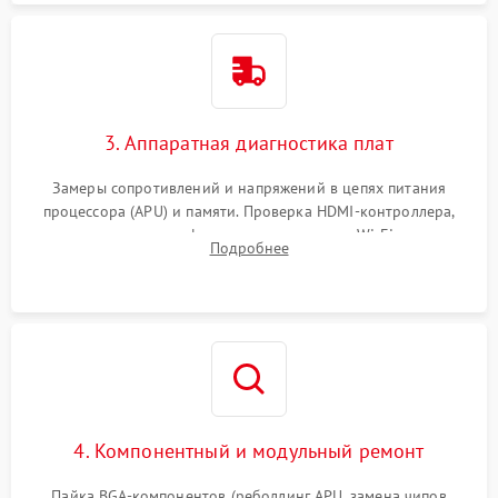
3. Аппаратная диагностика плат
Замеры сопротивлений и напряжений в цепях питания
процессора (APU) и памяти. Проверка HDMI-контроллера,
микросхем флеш-памяти и модуля Wi-Fi
Подробнее
4. Компонентный и модульный ремонт
Пайка BGA-компонентов (реболлинг APU, замена чипов