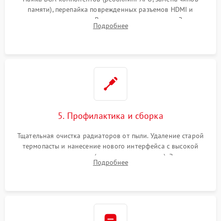
памяти), перепайка поврежденных разъемов HDMI и
контроллеров питания. Восстановление дорожек. Замена
Подробнее
неисправного жесткого диска, SSD или лазерной головки
привода.
5. Профилактика и сборка
Тщательная очистка радиаторов от пыли. Удаление старой
термопасты и нанесение нового интерфейса с высокой
теплопроводностью (или жидкого металла). Замена
Подробнее
термопрокладок. Аккуратная сборка консоли и подключение
шлейфов.