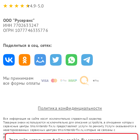
4.9-5.0
ООО "Русервис"
ИНН 7702633247
ОГРН 1077746335776
Поделиться в соц. сетях:
Мы принимаем
все формы оплаты
Политика конфиденциальности
Вся информация на сайте носит исключительно справочный характер.
Товарные знаки используются исключительно для описания устройств, в отношении которых
сервисные центры tms.nintendo-fix.ru предоставляют услуги по ремонту. Услуги оказываются в
неавторизованных сервисных центрах tms.nintendo-fix.ru, которые не связаны с
правообладателями товарных знаков или их официальными представителями.
Ремонт осуществляется для устройств, уже введенных в гражданский оборот в соответствии