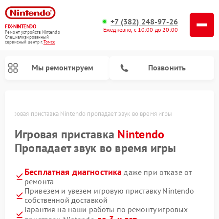
+7 (382) 248-97-26
FIX-NINTENDO
Ежедневно, с 10:00 до 20:00
Ремонт устройств Nintendo
Специализированный
cервисный центр г.
Томск
Мы ремонтируем
Позвонить
ке
Игровая приставка Nintendo пропадает звук во время игры
Ремонт игровых приставок Nintendo
Игровая приставка
Nintendo
Пропадает звук во время игры
Бесплатная диагностика
даже при отказе от
ремонта
Привезем и увезем игровую приставку Nintendo
собственной доставкой
Гарантия на наши работы по ремонту игровых