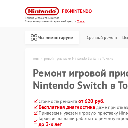
FIX-NINTENDO
Ремонт устройств Nintendo
Специализированный cервисный центр г.
Томск
Мы ремонтируем
Срочный ремонт
Це
Ремонт игровых приставок Nintendo
ntendo в Томске
Ремонт игровой приставки Nintendo Switch в Томске
Ремонт игровой при
Nintendo Switch в Т
от 620 руб.
Стоимость ремонта
Бесплатная диагностика
даже при отказ
Привезем и увезем игровую приставку Nint
Гарантия на наши работы по ремонту игров
до 3-х лет