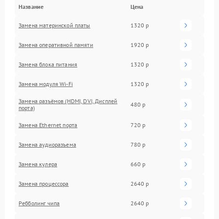
Название
Цена
Замена материнской платы
1320 р
Замена оперативной памяти
1920 р
Замена блока питания
1320 р
Замена модуля Wi-Fi
1320 р
Замена разъёмов (HDMI, DVI, Дисплей
480 р
порта)
Замена Ethernet порта
720 р
Замена аудиоразъема
780 р
Замена кулера
660 р
Замена процессора
2640 р
Ребболинг чипа
2640 р