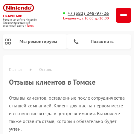
+7 (382) 248-97-26
FIX-NINTENDO
Ежедневно, с 10:00 до 20:00
Ремонт устройств Nintendo
Специализированный
cервисный центр г.
Томск
Мы ремонтируем
Позвонить
Главная
Отзывы
Ремонт игровых приставок Nintendo
Отзывы клиентов в Томске
Отзывы клиентов, оставленные после сотрудничества
с нашей компанией. Клиент для нас на первом месте
и его мнение всегда в центре внимания. Вы можете
также оставить отзыв, который обязательно будет
учтен.