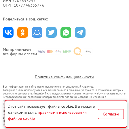
ИНН 7702633247
ОГРН 1077746335776
Поделиться в соц. сетях:
Мы принимаем
все формы оплаты
Политика конфиденциальности
Вся информация на сайте носит исключительно справочный характер.
Товарные знаки используются исключительно для описания устройств, в отношении которых
сервисные центры tms.nintendo-fix.ru предоставляют услуги по ремонту. Услуги оказываются в
неавторизованных сервисных центрах tms.nintendo-fix.ru, которые не связаны с
правообладателями товарных знаков или их официальными представителями.
Ремонт осуществляется для устройств, уже введенных в гражданский оборот в соответствии
Этот сайт использует файлы cookie. Вы можете
со статьей 1487 ГК РФ.
Использование товарных знаков не преследует цели индивидуализации услуг или введения
ознакомиться с
правилами использования
Согласен
потребителей в заблуждение, а служит для информирования о предоставляемых услугах по
файлов cookie
ремонту техники указанных брендов.
Представленная на сайте информация не является публичной офертой, определяемой
положениями Статьи 437(2) Гражданского кодекса РФ